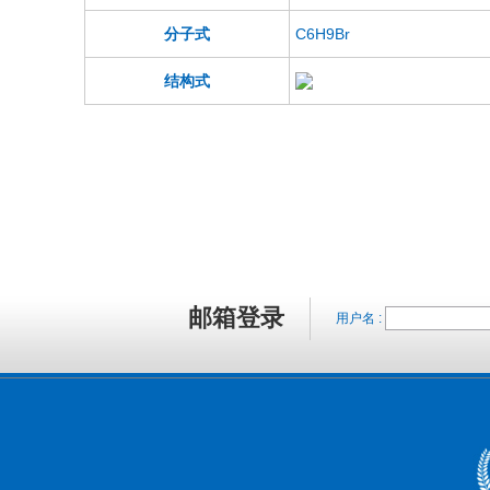
分子式
C6H9Br
结构式
邮箱登录
用户名 :