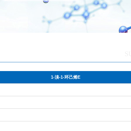
S
1-溴-1-环己烯E