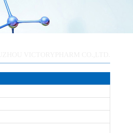
UZHOU VICTORYPHARM CO.,LTD.